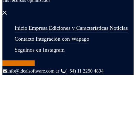
Tus recursos optimizados
Cerrar
menú
Inicio
Empresa
Ediciones y Características
Noticias
Contacto
Integración con Wapago
Seguinos en Instagram
CONTACTANOS
info@idealsoftware.com.ar
(+54) 11 2250 4894
IdEAL Software
Tus recursos optimizados
Alternar
menú